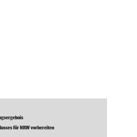
ngsergebnis
lusses für NRW vorbereiten